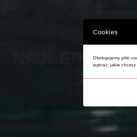
Cookies
Obsługujemy pliki coo
TWÓJ S
wybrać, jakie chcesz 
KURS PRAWA JAZDY KAT. 