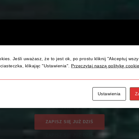
kies. Jeśli uważasz, że to jest ok, po prostu kliknij "Akceptuj wsz
UKCES TO NASZ
ciasteczka, klikając "Ustawienia".
Przeczytaj naszą politykę cooki
B KURS PRAWA JAZDY KAT. 
Ustawienia
Z
ZAPISZ SIĘ JUŻ DZIŚ