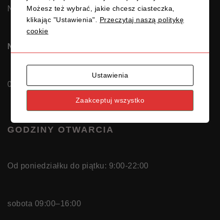
Możesz też wybrać, jakie chcesz ciasteczka,
NIP 5831692813
klikając "Ustawienia".
Przeczytaj naszą politykę
cookie
Nr rachunku OSK MATEOS Gdańsk:
Ustawienia
04116022020000000625906812
Zaakceptuj wszystko
GODZINY OTWARCIA
Od poniedziałku do piątku: 9:00-22:00
sobota 09:00–16:00