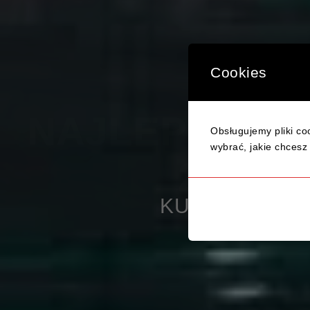
Cookies
Obsługujemy pliki coo
TWÓJ S
wybrać, jakie chcesz 
KURS PRAWA JAZDY KAT. 