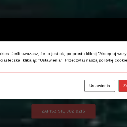
kies. Jeśli uważasz, że to jest ok, po prostu kliknij "Akceptuj wsz
UKCES TO NASZ
ciasteczka, klikając "Ustawienia".
Przeczytaj naszą politykę cooki
B KURS PRAWA JAZDY KAT. 
Ustawienia
Z
ZAPISZ SIĘ JUŻ DZIŚ