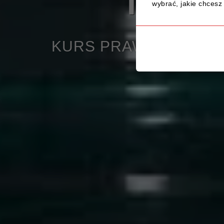
TWÓJ S
wybrać, jakie chcesz 
KURS PRAWA JAZDY KAT. 