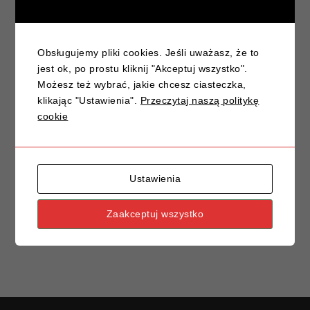
Prawo jazdy na wiosnę – czas na nową drogę!
Znak drogowy A-6: Skrzyżowanie z drogą
podporządkowaną – klucz do bezpiecznej jazdy
Obsługujemy pliki cookies. Jeśli uważasz, że to
Jak przygotować się do egzaminu praktycznego na
jest ok, po prostu kliknij "Akceptuj wszystko".
prawo jazdy?
Możesz też wybrać, jakie chcesz ciasteczka,
klikając "Ustawienia".
Przeczytaj naszą politykę
Znaki drogowe, które często mylimy – poradnik
cookie
kierowcy
Ustawienia
Zaakceptuj wszystko