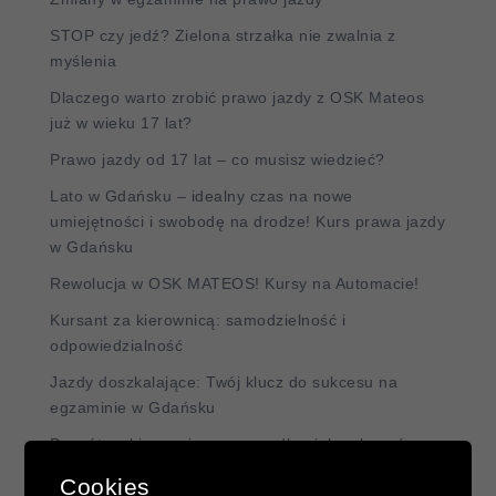
STOP czy jedź? Zielona strzałka nie zwalnia z
myślenia
Dlaczego warto zrobić prawo jazdy z OSK Mateos
już w wieku 17 lat?
Prawo jazdy od 17 lat – co musisz wiedzieć?
Lato w Gdańsku – idealny czas na nowe
umiejętności i swobodę na drodze! Kurs prawa jazdy
w Gdańsku
Rewolucja w OSK MATEOS! Kursy na Automacie!
Kursant za kierownicą: samodzielność i
odpowiedzialność
Jazdy doszkalające: Twój klucz do sukcesu na
egzaminie w Gdańsku
Powrót za kierownicę po wypadku: jak pokonać
strach i odzyskać pewność siebie?
Cookies