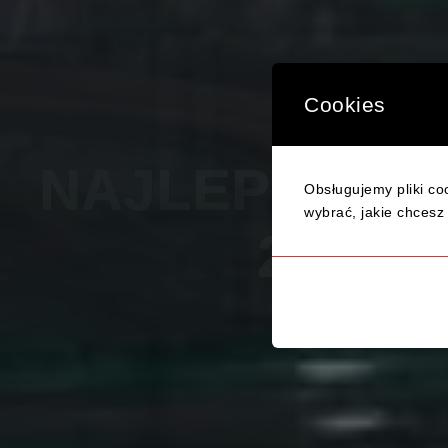
Cookies
Obsługujemy pliki coo
TWÓJ S
wybrać, jakie chcesz 
KURS PRAWA JAZDY KAT. 