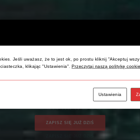
kies. Jeśli uważasz, że to jest ok, po prostu kliknij "Akceptuj wsz
UKCES TO NASZ
ciasteczka, klikając "Ustawienia".
Przeczytaj naszą politykę cooki
B KURS PRAWA JAZDY KAT. 
Ustawienia
Z
ZAPISZ SIĘ JUŻ DZIŚ