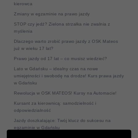
kierowca
Zmiany w egzaminie na prawo jazdy
STOP czy jedź? Zielona strzałka nie zwalnia z
myślenia
Dlaczego warto zrobić prawo jazdy z OSK Mateos
już w wieku 17 lat?
Prawo jazdy od 17 lat – co musisz wiedzieć?
Lato w Gdańsku – idealny czas na nowe
umiejętności i swobodę na drodze! Kurs prawa jazdy
w Gdańsku
Rewolucja w OSK MATEOS! Kursy na Automacie!
Kursant za kierownicą: samodzielność i
odpowiedzialność
Jazdy doszkalające: Twój klucz do sukcesu na
egzaminie w Gdańsku
Powrót za kierownicę po wypadku: jak pokonać