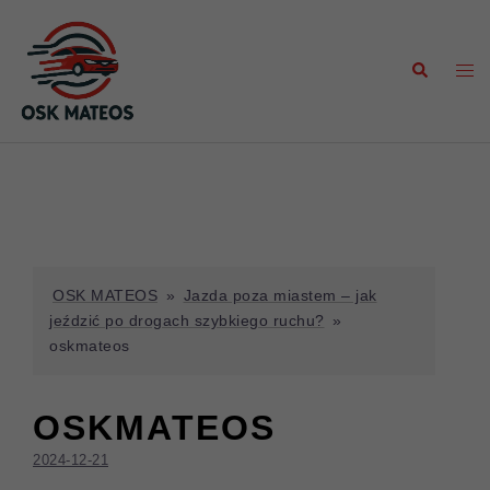
Przejdź
TWÓJ SUKCES TO NASZ SUKCES
do
KURS PRAWA JAZDY KAT. B KURS PRAWA JAZDY KAT. B-
treści
Szukaj
Prze
AUTOMAT TOYOTA YARIS
men
ZAPISZ SIĘ JUŻ DZIŚ
OSK MATEOS
»
Jazda poza miastem – jak
jeździć po drogach szybkiego ruchu?
»
oskmateos
OSKMATEOS
2024-12-21