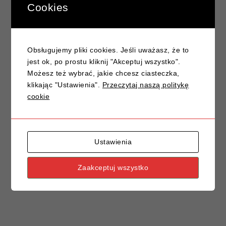
Cookies
strach i odzyskać pewność siebie?
Prawo jazdy na wiosnę – czas na nową drogę!
Znak drogowy A-6: Skrzyżowanie z drogą
Obsługujemy pliki cookies. Jeśli uważasz, że to
podporządkowaną – klucz do bezpiecznej jazdy
jest ok, po prostu kliknij "Akceptuj wszystko".
Jak przygotować się do egzaminu praktycznego na
Możesz też wybrać, jakie chcesz ciasteczka,
prawo jazdy?
klikając "Ustawienia".
Przeczytaj naszą politykę
cookie
Znaki drogowe, które często mylimy – poradnik
kierowcy
Ustawienia
Zaakceptuj wszystko