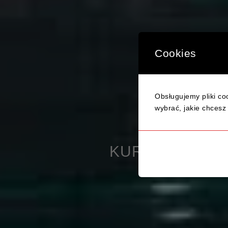
Cookies
Obsługujemy pliki coo
TWÓJ S
wybrać, jakie chcesz 
KURS PRAWA JAZDY KAT. 