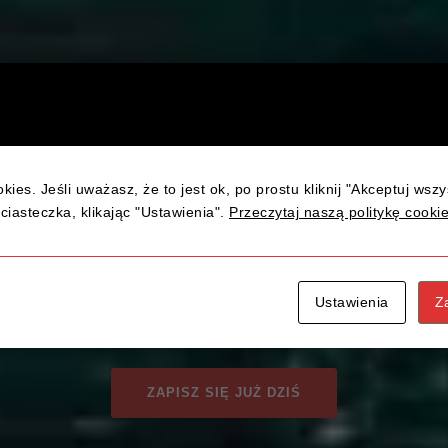
kies. Jeśli uważasz, że to jest ok, po prostu kliknij "Akceptuj wsz
UKCES TO NASZ
ciasteczka, klikając "Ustawienia".
Przeczytaj naszą politykę cooki
B KURS PRAWA JAZDY KAT. 
Ustawienia
Z
ZAPISZ SIĘ JUŻ DZIŚ