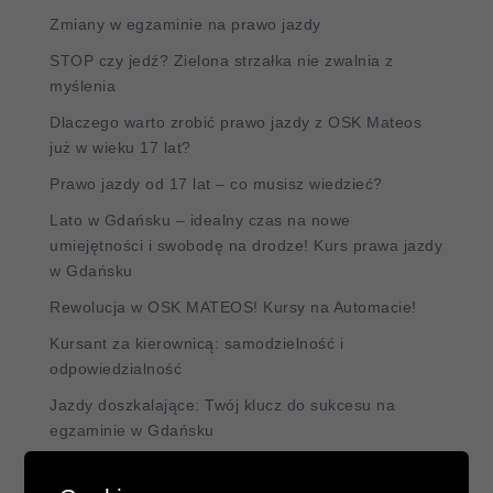
Zmiany w egzaminie na prawo jazdy
STOP czy jedź? Zielona strzałka nie zwalnia z
myślenia
Dlaczego warto zrobić prawo jazdy z OSK Mateos
już w wieku 17 lat?
Prawo jazdy od 17 lat – co musisz wiedzieć?
Lato w Gdańsku – idealny czas na nowe
umiejętności i swobodę na drodze! Kurs prawa jazdy
w Gdańsku
Rewolucja w OSK MATEOS! Kursy na Automacie!
Kursant za kierownicą: samodzielność i
odpowiedzialność
Jazdy doszkalające: Twój klucz do sukcesu na
egzaminie w Gdańsku
Powrót za kierownicę po wypadku: jak pokonać
strach i odzyskać pewność siebie?