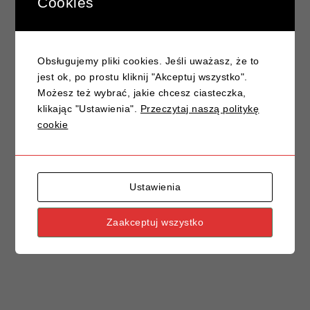
Cookies
Prawo jazdy na wiosnę – czas na nową drogę!
Znak drogowy A-6: Skrzyżowanie z drogą
Obsługujemy pliki cookies. Jeśli uważasz, że to
podporządkowaną – klucz do bezpiecznej jazdy
jest ok, po prostu kliknij "Akceptuj wszystko".
Jak przygotować się do egzaminu praktycznego na
Możesz też wybrać, jakie chcesz ciasteczka,
prawo jazdy?
klikając "Ustawienia".
Przeczytaj naszą politykę
Znaki drogowe, które często mylimy – poradnik
cookie
kierowcy
Ustawienia
Zaakceptuj wszystko