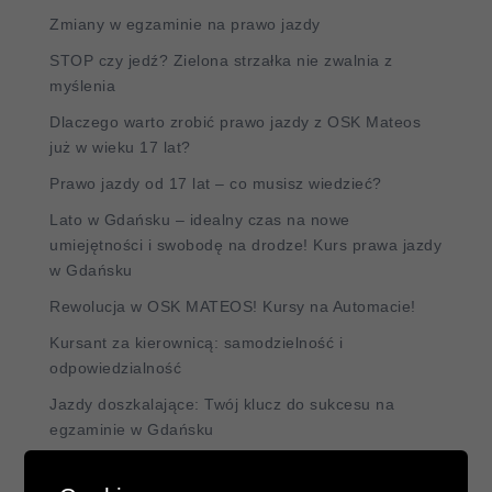
Zmiany w egzaminie na prawo jazdy
STOP czy jedź? Zielona strzałka nie zwalnia z
myślenia
Dlaczego warto zrobić prawo jazdy z OSK Mateos
już w wieku 17 lat?
Prawo jazdy od 17 lat – co musisz wiedzieć?
Lato w Gdańsku – idealny czas na nowe
umiejętności i swobodę na drodze! Kurs prawa jazdy
w Gdańsku
Rewolucja w OSK MATEOS! Kursy na Automacie!
Kursant za kierownicą: samodzielność i
odpowiedzialność
Jazdy doszkalające: Twój klucz do sukcesu na
egzaminie w Gdańsku
Powrót za kierownicę po wypadku: jak pokonać
strach i odzyskać pewność siebie?