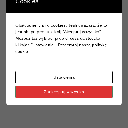
Cookies
Prawo jazdy na wiosnę – czas na nową drogę!
Znak drogowy A-6: Skrzyżowanie z drogą
Obsługujemy pliki cookies. Jeśli uważasz, że to
podporządkowaną – klucz do bezpiecznej jazdy
jest ok, po prostu kliknij "Akceptuj wszystko".
Jak przygotować się do egzaminu praktycznego na
Możesz też wybrać, jakie chcesz ciasteczka,
prawo jazdy?
klikając "Ustawienia".
Przeczytaj naszą politykę
Znaki drogowe, które często mylimy – poradnik
cookie
kierowcy
Ustawienia
Zaakceptuj wszystko