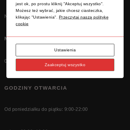
jest ok, po prostu kliknij "Akceptuj wszystko".
Możesz też wybrać, jakie chcesz ciasteczka,
NIP 5831692813
klikając "Ustawienia".
Przeczytaj naszą politykę
cookie
Nr rachunku OSK MATEOS Gdańsk:
Ustawienia
04116022020000000625906812
Zaakceptuj wszystko
GODZINY OTWARCIA
Od poniedziałku do piątku: 9:00-22:00