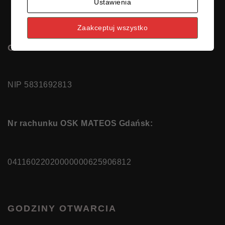
Ustawienia
Zaakceptuj wszystko
OSK MATEOS
NIP 5831692813
Nr rachunku OSK MATEOS Gdańsk:
04116022020000000625906812
GODZINY OTWARCIA