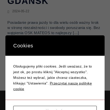
GDAŃSK
2024-05-22
Posiadanie prawa jazdy to dla wielu osób ważny krok
w stronę niezależności i swobody poruszania się. Bez
wątpienia OSK MATEOS to najlepszy […]
Cookies
Obsługujemy pliki cookies. Jeśli uważasz, że to
jest ok, po prostu kliknij "Akceptuj wszystko".
Możesz też wybrać, jakie chcesz ciasteczka,
klikając "Ustawienia".
Przeczytaj naszą politykę
cookie