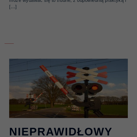
może wydawać się to trudne, z odpowiednią praktyką i
[…]
NIEPRAWIDŁOWY