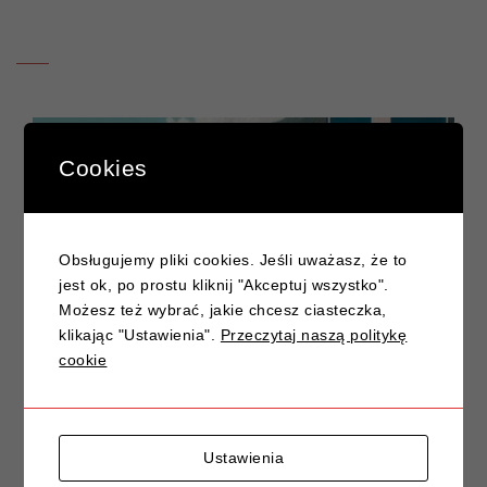
Cookies
Obsługujemy pliki cookies. Jeśli uważasz, że to
jest ok, po prostu kliknij "Akceptuj wszystko".
Możesz też wybrać, jakie chcesz ciasteczka,
klikając "Ustawienia".
Przeczytaj naszą politykę
cookie
ZRÓB PRAWO
JAZDY JUŻ DZIŚ
Ustawienia
2024-07-25