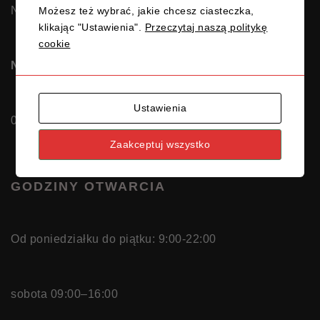
NIP 5831692813
Możesz też wybrać, jakie chcesz ciasteczka,
klikając "Ustawienia".
Przeczytaj naszą politykę
cookie
Nr rachunku OSK MATEOS Gdańsk:
Ustawienia
04116022020000000625906812
Zaakceptuj wszystko
GODZINY OTWARCIA
Od poniedziałku do piątku: 9:00-22:00
sobota 09:00–16:00