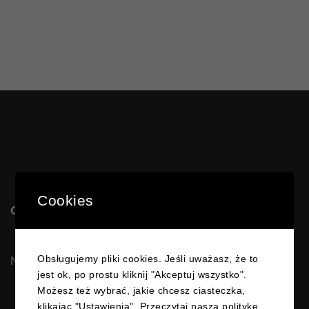
Cookies
OSK MATEOS
Obsługujemy pliki cookies. Jeśli uważasz, że to
NIP 5831692813
jest ok, po prostu kliknij "Akceptuj wszystko".
Możesz też wybrać, jakie chcesz ciasteczka,
klikając "Ustawienia".
Przeczytaj naszą politykę