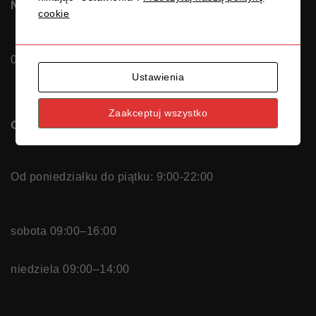
Nr rachunku OSK MATEOS Gdańsk:
cookie
04116022020000000625906812
Ustawienia
Zaakceptuj wszystko
GODZINY OTWARCIA
Od poniedziałku do piątku: 9:00-22:00
sobota 09:00–16:00
niedziela 09:00–14:00